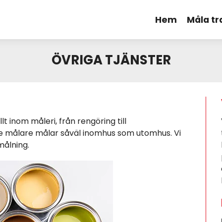
Hem
Måla t
ÖVRIGA TJÄNSTER
llt inom måleri, från rengöring till
de målare målar såväl inomhus som utomhus. Vi
målning.